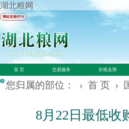
湖北粮网
网站支持IPV6
首 页
交易服务
价格走势
您归属的部位： ›
首 页
›
8月22日最低