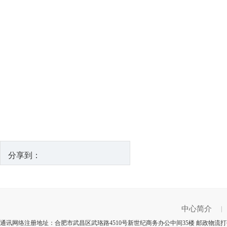
分享到：
中心简介
|
通讯网络注册地址：合肥市武昌区武珞路4510号新世纪商务办公中间35楼 邮政物流打码