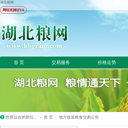
湖北粮网
网站支持IPV6
首 页
交易服务
价格走势
您所以在的部位： ›
首 页
›
地方政策粮食交易公告